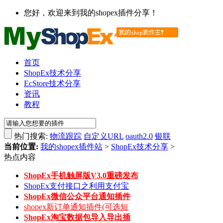
您好，欢迎来到我的shopex插件分享！
首页
ShopEx技术分享
EcStore技术分享
资讯
教程
热门搜索:
物流跟踪
自定义URL
oauth2.0
银联
当前位置:
我的shopex插件站
>
ShopEx技术分享
>
热点内容
ShopEx手机触屏版V3.0重磅发布
ShopEx支付接口之利用支付宝
ShopEx微信公众平台通知插件
shopex新订单通知插件(可选短
ShopEx淘宝数据包导入导出插