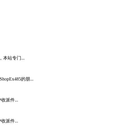
本站专门...
pEx485的朋...
派件...
派件...