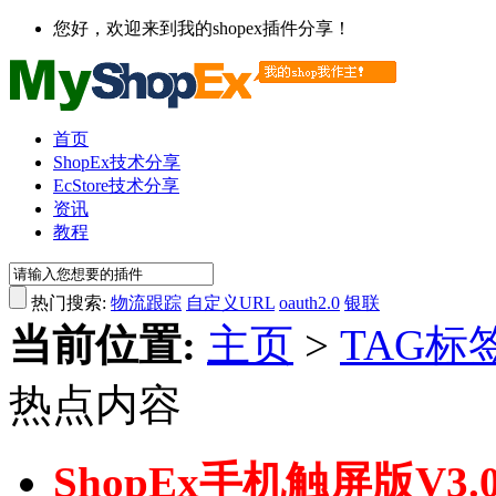
您好，欢迎来到我的shopex插件分享！
首页
ShopEx技术分享
EcStore技术分享
资讯
教程
热门搜索:
物流跟踪
自定义URL
oauth2.0
银联
当前位置:
主页
>
TAG标
热点内容
ShopEx手机触屏版V3