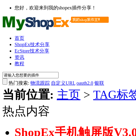
您好，欢迎来到我的shopex插件分享！
首页
ShopEx技术分享
EcStore技术分享
资讯
教程
热门搜索:
物流跟踪
自定义URL
oauth2.0
银联
当前位置:
主页
>
TAG标
热点内容
ShopEx手机触屏版V3